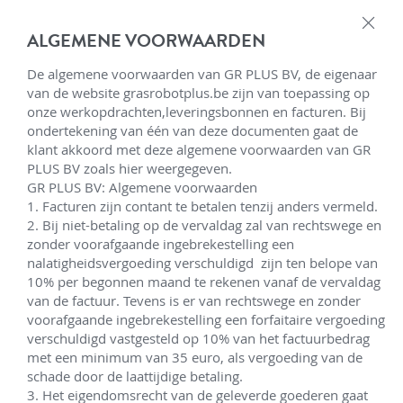
×
ALGEMENE VOORWAARDEN
Home
De algemene voorwaarden van GR PLUS BV, de eigenaar 
van de website grasrobotplus.be zijn van toepassing op 
Over ons
onze werkopdrachten,leveringsbonnen en facturen. Bij 
ondertekening van één van deze documenten gaat de 
Service
klant akkoord met deze algemene voorwaarden van GR 
PLUS BV zoals hier weergegeven.

GR PLUS BV: Algemene voorwaarden

Robotmaaiers
1. Facturen zijn contant te betalen tenzij anders vermeld.

2. Bij niet-betaling op de vervaldag zal van rechtswege en 
Klanten aan het woord
zonder voorafgaande ingebrekestelling een 
nalatigheidsvergoeding verschuldigd  zijn ten belope van 
Realisaties
10% per begonnen maand te rekenen vanaf de vervaldag 
van de factuur. Tevens is er van rechtswege en zonder 
Nieuws / tips
voorafgaande ingebrekestelling een forfaitaire vergoeding 
verschuldigd vastgesteld op 10% van het factuurbedrag 
met een minimum van 35 euro, als vergoeding van de 
Maak een afspraak
schade door de laattijdige betaling. 

3. Het eigendomsrecht van de geleverde goederen gaat 