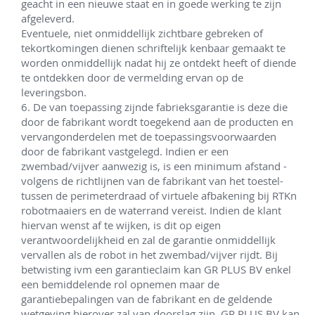
geacht in een nieuwe staat en in goede werking te zijn 
afgeleverd. 

Eventuele, niet onmiddellijk zichtbare gebreken of 
tekortkomingen dienen schriftelijk kenbaar gemaakt te 
worden onmiddellijk nadat hij ze ontdekt heeft of diende 
te ontdekken door de vermelding ervan op de 
leveringsbon. 

6. De van toepassing zijnde fabrieksgarantie is deze die 
door de fabrikant wordt toegekend aan de producten en 
vervangonderdelen met de toepassingsvoorwaarden 
door de fabrikant vastgelegd. Indien er een 
zwembad/vijver aanwezig is, is een minimum afstand -
volgens de richtlijnen van de fabrikant van het toestel- 
tussen de perimeterdraad of virtuele afbakening bij RTKn 
robotmaaiers en de waterrand vereist. Indien de klant 
hiervan wenst af te wijken, is dit op eigen 
verantwoordelijkheid en zal de garantie onmiddellijk 
vervallen als de robot in het zwembad/vijver rijdt. Bij 
betwisting ivm een garantieclaim kan GR PLUS BV enkel 
een bemiddelende rol opnemen maar de 
garantiebepalingen van de fabrikant en de geldende 
wetgeving hierover zal van doorslag zijn. GR PLUS BV kan 