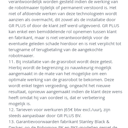
verantwoordelijk worden gesteld indien de werking van 
de robotmaaier tijdelijk of permanent verstoord is. Het 
niet of afdoende werken van deze technologieën wordt 
aanzien als overmacht, dit zowel als de installatie door 
GR PLUS of door de klant zelf werd uitgevoerd. GR PLUS 
kan enkel een bemiddelende rol opnemen tussen klant 
en fabrikant, maar is niet verantwoordelijk voor de 
eventuele geleden schade hierdoor en is niet verplicht tot 
terugname of terugbetaling van de aangekochte 
robotmaaier.

11. Bij installatie van de grasrobot wordt deze getest. 
Hierbij wordt de begrenzing zo nauwkeurig mogelijk 
aangemaakt in de mate van het mogelijke om een 
optimale werking van de grasrobot te bekomen. Deze 
wordt enkel tegen vergoeding, ongeacht het nieuwe 
resultaat, opnieuw aangemaakt indien de klant deze wens 
heeft omdat hij van oordeel is, dat er verbetering 
mogelijk is. 

12. Tarieven voor werkuren (65€ btw excl./uur), zijn 
steeds aanpasbaar door GR PLUS BV. 

13. Garantievoorwaarden fabrikant Stanley Black & 
Decker: op de Robomow RK en RKS-modellen geniet de 